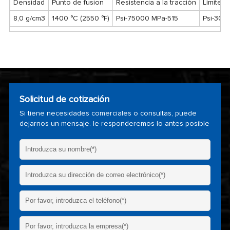
Densidad
Punto de fusion
Resistencia a la tracción
Límite e
8,0 g/cm3
1400 °C (2550 °F)
Psi-75000 MPa-515
Psi-300
Solicitud de cotización
Si tiene necesidades comerciales o consultas, puede
dejarnos un mensaje. le responderemos lo antes posible