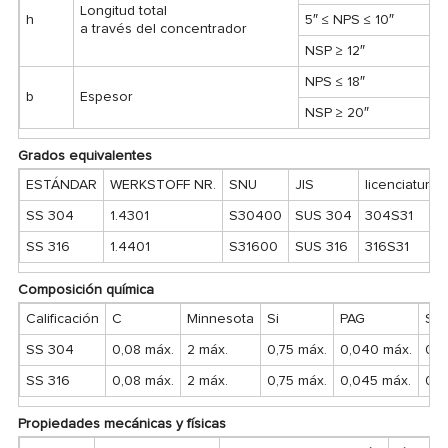
Longitud total
h
5″ ≤ NPS ≤ 10″
a través del concentrador
NSP ≥ 12″
NPS ≤ 18″
b
Espesor
NSP ≥ 20″
Grados equivalentes
ESTÁNDAR
WERKSTOFF NR.
SNU
JIS
licenciatura
SS 304
1.4301
S30400
SUS 304
304S31
SS 316
1.4401
S31600
SUS 316
316S31
Composición química
Calificación
C
Minnesota
Si
PAG
S
SS 304
0,08 máx.
2 máx.
0,75 máx.
0,040 máx.
0,0
SS 316
0,08 máx.
2 máx.
0,75 máx.
0,045 máx.
0,0
Propiedades mecánicas y físicas