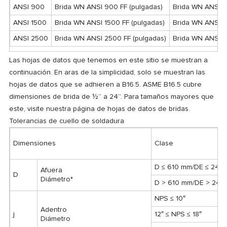
ANSI 900
Brida WN ANSI 900 FF (pulgadas)
Brida WN ANSI 9
ANSI 1500
Brida WN ANSI 1500 FF (pulgadas)
Brida WN ANSI 1
ANSI 2500
Brida WN ANSI 2500 FF (pulgadas)
Brida WN ANSI 2
Las hojas de datos que tenemos en este sitio se muestran a
continuación.
En aras de la simplicidad, solo se muestran las
hojas de datos que se adhieren a B16.5.
ASME B16.5 cubre
dimensiones de brida de ½” a 24”.
Para tamaños mayores que
este, visite nuestra página de hojas de datos de bridas.
Tolerancias de cuello de soldadura
Dimensiones
Clase
D ≤ 610 mm/DE ≤ 24″
Afuera
D
Diámetro*
D > 610 mm/DE > 24″
NPS ≤ 10″
Adentro
j
12″ ≤ NPS ≤ 18″
Diámetro