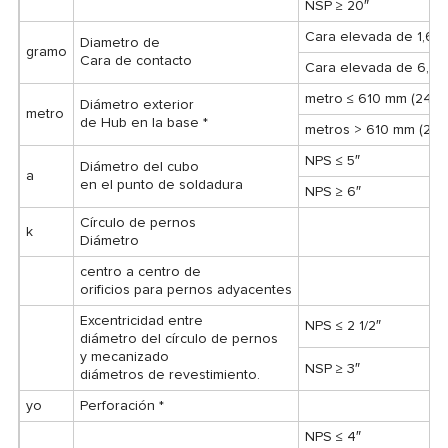
NSP ≥ 20″
Cara elevada de 1,60 
Diametro de
gramo
Cara de contacto
Cara elevada de 6,40
metro ≤ 610 mm (24″)
Diámetro exterior
metro
de Hub en la base *
metros > 610 mm (24″
NPS ≤ 5″
Diámetro del cubo
a
en el punto de soldadura
NPS ≥ 6″
Círculo de pernos
k
Diámetro
centro a centro de
orificios para pernos adyacentes
Excentricidad entre
NPS ≤ 2 1/2″
diámetro del círculo de pernos
y mecanizado
NSP ≥ 3″
diámetros de revestimiento.
yo
Perforación *
NPS ≤ 4″