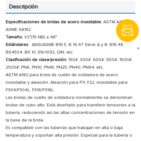
Descripción
Especificaciones de bridas de acero inoxidable:
ASTM A182 /
ASME SA182
Tamaño:
1/2″(15 NB) a 48″
Estándares
: ANSI/ASME B16.5, B 16.47 Serie A y B, B16.48,
×
BS4504, BS 10, EN-1092, DIN, etc.
Clasificación de clase/presión:
150#, 300#, 600#, 900#, 1500#,
2500#, PN6, PN10, PN16, PN25, PN40, PN64, etc.
ASTM A182 para brida de cuello de soldadura de acero
inoxidable y aleación.
Aleación para F11, F22, inoxidable para
F304/F304L, F316/F316L
Las bridas de cuello de soldadura normalmente se denominan
bridas de cubo alto.
Está diseñado para transferir tensiones a la
tubería, reduciendo así las altas concentraciones de tensión en
la base de la brida.
Es compatible con las tuberías que trabajan en alta o baja
temperatura y soportan alta presión.
Especial para la tubería o