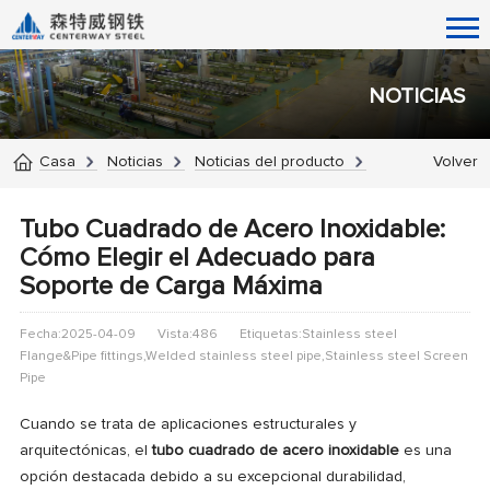
NOTICIAS
Casa
Noticias
Noticias del producto
Volver
Tubo Cuadrado de Acero Inoxidable:
Cómo Elegir el Adecuado para
Soporte de Carga Máxima
Fecha:2025-04-09
Vista:486
Etiquetas:Stainless steel
Flange&Pipe fittings,Welded stainless steel pipe,Stainless steel Screen
Pipe
Cuando se trata de aplicaciones estructurales y
arquitectónicas, el
tubo cuadrado de acero inoxidable
es una
opción destacada debido a su excepcional durabilidad,