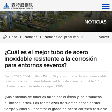
NOTICIAS
Casa
Noticias
Noticias del producto
Volver
¿Cuál es el mejor tubo de acero
inoxidable resistente a la corrosión
para entornos severos?
Fecha:2026-05-14
Vista:152
Etiquetas:tubería de acero inoxidable
resistente a la corrosión, tubería soldada de acero inoxidable 316L,
tubería de acero inoxidable dúplex 2205
¿Sus sistemas de tuberías fallan por el óxido y los productos
químicos fuertes? Los reemplazos frecuentes hacen perder
tiempo y dinero. Encontrar el grado de acero correcto resuelve