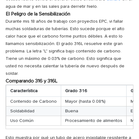
agua de mar y en las sales para derretir hielo.
El Peligro de la Sensibilización
Durante mis 18 años de trabajo con proyectos EPC, vi fallar
muchas soldaduras de tuberías. Esto sucede porque el alto
calor hace que el carbono forme puntos débiles. A esto lo
llamamos sensibilización. El grado 316L resuelve este gran
problema. La letra "L" significa bajo contenido de carbono.
Tiene un máximo de 0.03% de carbono. Esto significa que
usted no necesita calentar la tubería de nuevo después de
soldar.
Comparando 316 y 316L
Característica
Grado 316
Gra
Contenido de Carbono
Mayor (hasta 0.08%)
Men
Soldabilidad
Buena
Exc
Uso Común
Procesamiento de alimentos
Mar
Esto muestra por qué un tubo de acero inoxidable resistente a