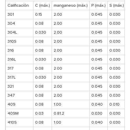
Calificación
C (máx.)
manganeso (máx.)
P (máx.)
S (máx.)
S
301
0.15
2.00
0.045
0.030
1
304
0.08
2.00
0.045
0.030
0
304L
0.030
2.00
0.045
0.030
0
310S
0.08
2.00
0.045
0.030
1
316
0.08
2.00
0.045
0.030
0
316L
0.030
2.00
0.045
0.030
0
317
0.08
2.00
0.045
0.030
0
317L
0.030
2.00
0.045
0.030
0
321
0.08
2.00
0.045
0.030
0
347
0.08
2.00
0.045
0.030
0
409
0.08
1.00
0.040
0.010
1
409M
0.03
0.81.2
0.030
0.030
0
410S
0.08
1.00
0.040
0.030
1