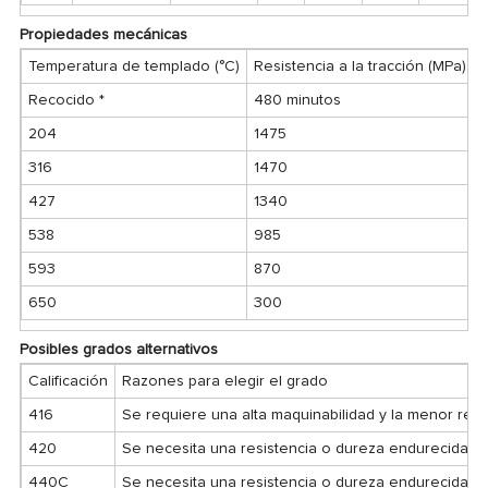
Propiedades mecánicas
Temperatura de templado (°C)
Resistencia a la tracción (MPa)
L
Recocido *
480 minutos
204
1475
316
1470
427
1340
538
985
593
870
650
300
Posibles grados alternativos
Calificación
Razones para elegir el grado
416
Se requiere una alta maquinabilidad y la menor resis
420
Se necesita una resistencia o dureza endurecida su
440C
Se necesita una resistencia o dureza endurecida su