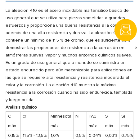
La aleación 410 es el acero inoxidable martensítico básico de
uso general que se utiliza para piezas sometidas a grandes
esfuerzos y proporciona una buena resistencia a la corrosión
además de una alta resistencia y dureza.
La aleación 410
contiene un mínimo de 11,5 % de cromo, que es suficiente para
×
demostrar las propiedades de resistencia a la corrosión en
atmósferas suaves, vapor y muchos entornos químicos suaves.
Es un grado de uso general que a menudo se suministra en
estado endurecido pero aún mecanizable para aplicaciones en
las que se requiere alta resistencia y resistencia moderada al
calor y la corrosión.
La aleación 410 muestra la máxima
resistencia a la corrosión cuando ha sido endurecida, templada
y luego pulida.
Análisis químico
C
cr
Minnesota
Ni
PAG
S
Si
máx.
máx.
máx.
máx.
máx.
0,15%
11,5% - 13,5%
1,0%
0,5%
0,04%
0,03%
0.75%