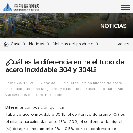
NOTICIAS
Casa
Noticias
Noticias del producto
Volver
¿Cuál es la diferencia entre el tubo de
acero inoxidable 304 y 304L?
Fecha:2024-11-26
Vista:559
Etiquetas:Perfiles huecos de acero
inoxidable,Tubos rectangulares y cuadrados de acero inoxidable,Brida
y accesorios de acero inoxidable
Diferente composición química
Tubo de acero inoxidable 304L: el contenido de cromo (Cr) es
el mismo aproximadamente 18% - 20%, el contenido de níquel
(Ni) de aproximadamente 8% - 10,5%, pero el contenido de