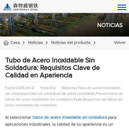
NOTICIAS
Casa
Noticias
Noticias del producto
Volver
Tubo de Acero Inoxidable Sin
Soldadura: Requisitos Clave de
Calidad en Apariencia
Fecha:2025-06-12
Vista:402
Etiquetas:Tubo de acero inoxidable
sin soldadura,Tubo sin soldadura de acero inoxidable,Proveedores de
tubos de acero inoxidable sin soldadura,Especificaciones de tubos de
acero inoxidable sin soldadura
Al seleccionar
tubos de acero inoxidable sin soldadura
para
aplicaciones industriales, la calidad de su apariencia es un