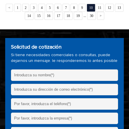
<
1
2
3
4
5
6
7
8
9
10
11
12
13
...
14
15
16
17
18
19
30
>
Solicitud de cotización
Si tiene necesidades comerciales o consultas, puede
dejarnos un mensaje. le responderemos lo antes posible