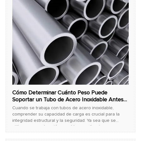
Cómo Determinar Cuánto Peso Puede
Soportar un Tubo de Acero Inoxidable Antes
de Romperse
Cuando se trabaja con tubos de acero inoxidable,
comprender su capacidad de carga es crucial para la
integridad estructural y la seguridad. Ya sea que se
utilicen en construcción, muebles o aplicaciones
industriales, saber cuánto peso pueden soportar antes
de romperse previene fallas y accidentes.