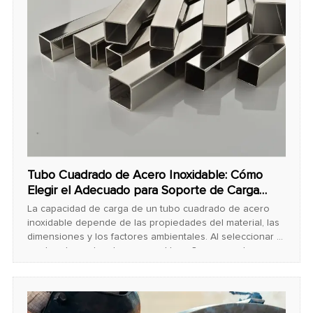
Tubo Cuadrado de Acero Inoxidable: Cómo
Elegir el Adecuado para Soporte de Carga
Máxima
La capacidad de carga de un tubo cuadrado de acero
inoxidable depende de las propiedades del material, las
dimensiones y los factores ambientales. Al seleccionar el
grado adecuado, el grosor y el tamaño, se puede
garantizar un rendimiento óptimo en cualquier aplicación.
Ya sea para construcción, muebles o uso industrial, los
tubos cuadrados de acero inoxidable ofrecen un
equilibrio perfecto entre resistencia y elegancia.