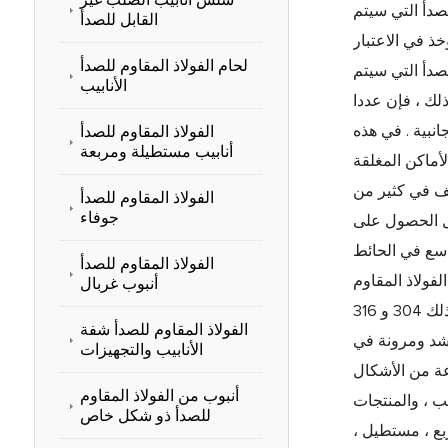
صدأ التي سيتم
القابل للصدأ
لحام الفولاذ المقاوم للصدأ
صدأ التي سيتم
الأنابيب
ذلك ، فإن عددا
انبية . في هذه
الفولاذ المقاوم للصدأ
أنابيب مستطيلة ومربعة
تخدام 304 الفولاذ المقاوم للصدأ في الأماكن المغلقة
يف في كثير من
الفولاذ المقاوم للصدأ
جوفاء
جل الحصول على
لصدأ تستخدم على نطاق واسع في الحائط
الفولاذ المقاوم للصدأ
لفولاذ المقاوم
أنبوب غربال
للصدأ 316 . مزايا استخدام الفولاذ المقاوم للصدأ في التطبيقات الهيكلية هي الآن تتحقق بالكامل . هناك عدة معايير التصميم ، بما في ذلك 304 و 316
الفولاذ المقاوم للصدأ شفة
 وارتفاع قوة الشد ومرونة في
الأنابيب والتجهيزات
وعة من الأشكال
أنبوب من الفولاذ المقاوم
ب ، والمنتجات
للصدأ ذو شكل خاص
بع ، مستطيل ،