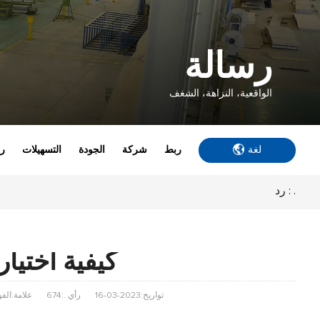
رسالة
الواقعية، النزاهة، الشغف
لغة
ربط
شركة
الجودة
التسهيلات
رس
رد : .
كيفية اختيار
تواريخ:2023-03-16
رأي .:674
علامة:الفو