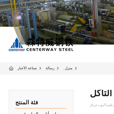
منزل .
رسالة
صناعة الأخبار
التآكل
فئة المنتج
م للصدأ أنبوب غربال
سلس أنابيب الصلب غير