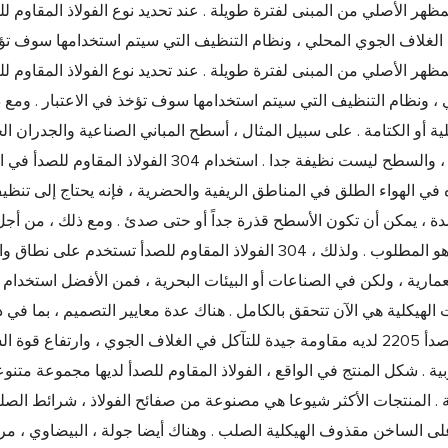
 الأصلي من المبنى لفترة طويلة . عند تحديد نوع الفولاذ المقاوم لل
 الأصلي من المبنى لفترة طويلة . عند تحديد نوع الفولاذ المقاوم لل
حلي ، ونظام التنظيف التي سيتم استخدامها سوف تؤخذ في الاعتبار . ومع 
 أو الكتامة . على سبيل المثال ، أسطح المباني الصناعية والجدران الج
التطبيقات ، المالك تكاليف البناء قد تكون أكثر أهمية من الجمال ، والسطح ليست نظيفة جدا . اس
في الهواء الطلق في المناطق الريفية والحضرية ، فإنه يحتاج إلى تنظ
بشدة ، يمكن أن تكون الأسطح قذرة جداً أو حتى صدئ . ومع ذلك ، من أ
تأثير الجمالية في الهواء الطلق ، النيكل الفولاذ المقاوم للصدأ هو المطلوب . ولذلك ، 304 الفولاذ المقاوم ل
مارية ، ولكن في الصناعات أو البيئات البحرية ، فمن الأفضل استخدام ا
الفولاذ المقاوم للصدأ . لأن " على الوجهين " الفولاذ المقاوم للصدأ 2205 لديه مقاومة جيدة للتآكل في الغلاف الجوي ،
بية . شكل المنتج في الواقع ، الفولاذ المقاوم للصدأ لديها مجموعة متن
صة . المنتجات الأكثر شيوعا هي مصنوعة من صفائح الفولاذ ، شرائط الصل
ى الساخن مقذوف الهيكلية الصلب . وهناك أيضا جولة ، البيضاوي ، مر