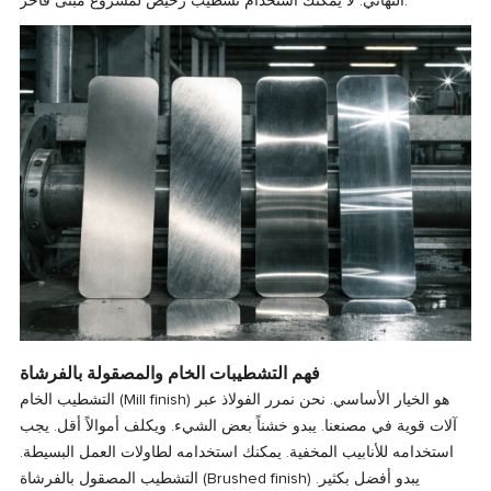
النهائي. لا يمكنك استخدام تشطيب رخيص لمشروع مبنى فاخر.
فهم التشطيبات الخام والمصقولة بالفرشاة
التشطيب الخام (Mill finish) هو الخيار الأساسي. نحن نمرر الفولاذ عبر
آلات قوية في مصنعنا. يبدو خشناً بعض الشيء. ويكلف أموالاً أقل. يجب
استخدامه للأنابيب المخفية. يمكنك استخدامه لطاولات العمل البسيطة.
التشطيب المصقول بالفرشاة (Brushed finish) يبدو أفضل بكثير.