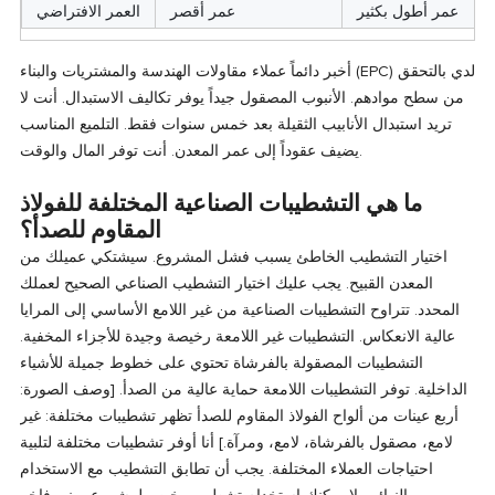
عمر أطول بكثير
عمر أقصر
العمر الافتراضي
أخبر دائماً عملاء مقاولات الهندسة والمشتريات والبناء (EPC) لدي بالتحقق
من سطح موادهم. الأنبوب المصقول جيداً يوفر تكاليف الاستبدال. أنت لا
تريد استبدال الأنابيب الثقيلة بعد خمس سنوات فقط. التلميع المناسب
يضيف عقوداً إلى عمر المعدن. أنت توفر المال والوقت.
ما هي التشطيبات الصناعية المختلفة للفولاذ
المقاوم للصدأ؟
اختيار التشطيب الخاطئ يسبب فشل المشروع. سيشتكي عميلك من
المعدن القبيح. يجب عليك اختيار التشطيب الصناعي الصحيح لعملك
المحدد. تتراوح التشطيبات الصناعية من غير اللامع الأساسي إلى المرايا
عالية الانعكاس. التشطيبات غير اللامعة رخيصة وجيدة للأجزاء المخفية.
التشطيبات المصقولة بالفرشاة تحتوي على خطوط جميلة للأشياء
الداخلية. توفر التشطيبات اللامعة حماية عالية من الصدأ. [وصف الصورة:
أربع عينات من ألواح الفولاذ المقاوم للصدأ تظهر تشطيبات مختلفة: غير
لامع، مصقول بالفرشاة، لامع، ومرآة.] أنا أوفر تشطيبات مختلفة لتلبية
احتياجات العملاء المختلفة. يجب أن تطابق التشطيب مع الاستخدام