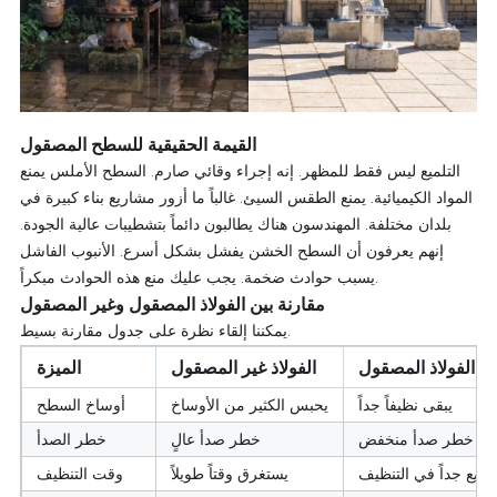
القيمة الحقيقية للسطح المصقول
التلميع ليس فقط للمظهر. إنه إجراء وقائي صارم. السطح الأملس يمنع
المواد الكيميائية. يمنع الطقس السيئ. غالباً ما أزور مشاريع بناء كبيرة في
بلدان مختلفة. المهندسون هناك يطالبون دائماً بتشطيبات عالية الجودة.
إنهم يعرفون أن السطح الخشن يفشل بشكل أسرع. الأنبوب الفاشل
يسبب حوادث ضخمة. يجب عليك منع هذه الحوادث مبكراً.
مقارنة بين الفولاذ المصقول وغير المصقول
يمكننا إلقاء نظرة على جدول مقارنة بسيط.
الفولاذ المصقول
الفولاذ غير المصقول
الميزة
يبقى نظيفاً جداً
يحبس الكثير من الأوساخ
أوساخ السطح
خطر صدأ منخفض
خطر صدأ عالٍ
خطر الصدأ
ريع جداً في التنظيف
يستغرق وقتاً طويلاً
وقت التنظيف