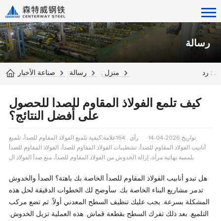
رسالة
رد : .
منزل .
رسالة
صناعة الأخبار
كيف تلمع الفولاذ المقاوم للصدأ للحصول
على أفضل النتائج؟
تواريخ:2026-04-14
رأي .:164
علامة:كيفية تلميع الفولاذ المقاوم للصدأ، تلميع
أنابيب الفولاذ المقاوم للصدأ، تشطيبات الفولاذ المقاوم للصدأ، الفولاذ المقاوم للصدأ
بلمسة نهائية مرآة، إزالة الخدوش من الفولاذ المقاوم للصدأ، منع صدأ الفولاذ ال
هل تبدو أنابيب الفولاذ المقاوم للصدأ الخاصة بك باهتة؟ الصدأ والخدوش
تدمر مشاريع البناء الخاصة بك. سأوضح لك الخطوات الدقيقة لحل هذه
المشكلة بسرعة. يجب عليك تنظيف السطح المعدني أولاً. ثم تضع مركب
التلميع. بعد ذلك تفرك السطح بقطعة قماش. هذه العملية تزيل الخدوش.