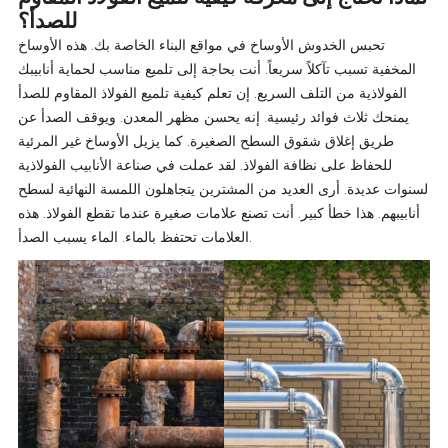
للصدأ؟
تحبس الخدوش الأوساخ في مواقع البناء الخاصة بك. هذه الأوساخ
المخفية تسبب تآكلاً سريعاً. أنت بحاجة إلى تلميع مناسب لحماية أنابيبك
الفولاذية من التلف السريع. إن تعلم كيفية تلميع الفولاذ المقاوم للصدأ
يمنحك ثلاث فوائد رئيسية. إنه يحسن مظهر المعدن. ويوقف الصدأ عن
طريق إغلاق شقوق السطح الصغيرة. كما يزيل الأوساخ غير المرئية
للحفاظ على نظافة الفولاذ. لقد عملت في صناعة الأنابيب الفولاذية
لسنوات عديدة. أرى العديد من المشترين يتجاهلون اللمسة النهائية لسطح
أنابيبهم. هذا خطأ كبير. أنت تصنع علامات صغيرة عندما تقطع الفولاذ. هذه
العلامات تحتفظ بالماء. الماء يسبب الصدأ.