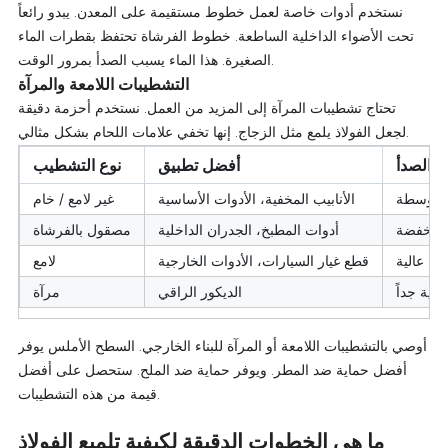
نستخدم أدوات خاصة لعمل خطوط مستقيمة على المعدن. يبدو رائعاً
تحت الأضواء الداخلية الساطعة. خطوط الفرشاة تحتفظ بقطرات الماء
الصغيرة. هذا الماء يسبب الصدأ بمرور الوقت.
التشطيبات اللامعة والمرآة
تحتاج تشطيبات المرآة إلى المزيد من العمل. نستخدم أحزمة دقيقة
لجعل الفولاذ يلمع مثل الزجاج. إنها تخفي علامات اللحام بشكل مثالي.
ة الصدأ
أفضل تطبيق
نوع التشطيب
متوسطة
الأنابيب المخفية، الأدوات الأساسية
غير لامع / خام
 منخفضة
أدوات المطبخ، الجدران الداخلية
مصقول بالفرشاة
عالية
قطع غيار السيارات، الأدوات الخارجية
لامع
عالية جداً
الديكور الراقي
مرآة
أوصي بالتشطيبات اللامعة أو المرآة للبناء الخارجي. السطح الأملس يوفر
أفضل حماية ضد المطر. ويوفر حماية ضد الملح. ستحصل على أفضل
قيمة من هذه التشطيبات.
ما هي الخطوات الدقيقة لكيفية تلميع الفولاذ