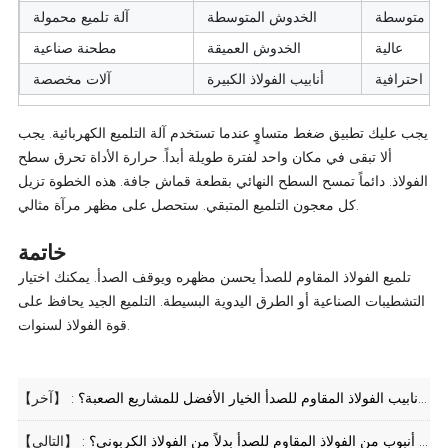
متوسطة
الخدوش المتوسطة
آلة تلميع محمولة
عالية
الخدوش العميقة
مطحنة صناعية
احترافية
أنابيب الفولاذ الكبيرة
آلات مخصصة
يجب عليك تطبيق ضغط متساوٍ عندما تستخدم آلة التلميع الكهربائية. يجب
ألا تبقى في مكان واحد لفترة طويلة أبداً. حرارة الأداة تحرق سطح
الفولاذ. دائماً تمسح السطح النهائي بقطعة قماش جافة. هذه الخطوة تزيل
كل معجون التلميع المتبقي. ستحصل على مظهر مرآة مثالي.
خاتمة
تلميع الفولاذ المقاوم للصدأ يحسن مظهره ويوقف الصدأ. يمكنك اختيار
التشطيبات الصناعية أو الطرق اليدوية البسيطة. التلميع الجيد يحافظ على
قوة الفولاذ لسنوات.
لماذا تعتبر أنظمة أنابيب الفولاذ المقاوم للصدأ الخيار الأفضل للمشاريع الصعبة؟
【آخر】 :
متى يجب عليك اختيار أنبوب من الفولاذ المقاوم للصدأ بدلاً من الفولاذ الكربوني؟
【التالي】 :