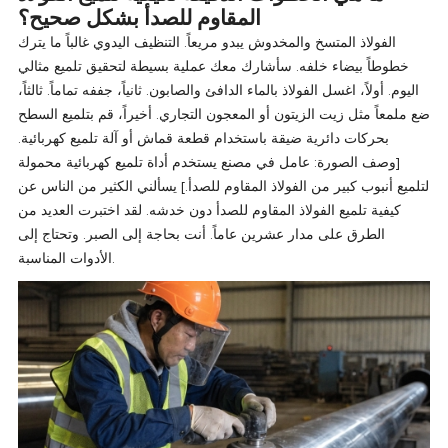
المقاوم للصدأ بشكل صحيح؟
الفولاذ المتسخ والمخدوش يبدو مريعاً. التنظيف اليدوي غالباً ما يترك
خطوطاً بيضاء خلفه. سأشارك معك عملية بسيطة لتحقيق تلميع مثالي
اليوم. أولاً، اغسل الفولاذ بالماء الدافئ والصابون. ثانياً، جففه تماماً. ثالثاً،
ضع ملمعاً مثل زيت الزيتون أو المعجون التجاري. أخيراً، قم بتلميع السطح
بحركات دائرية ضيقة باستخدام قطعة قماش أو آلة تلميع كهربائية.
[وصف الصورة: عامل في مصنع يستخدم أداة تلميع كهربائية محمولة
لتلميع أنبوب كبير من الفولاذ المقاوم للصدأ.] يسألني الكثير من الناس عن
كيفية تلميع الفولاذ المقاوم للصدأ دون خدشه. لقد اختبرت العديد من
الطرق على مدار عشرين عاماً. أنت بحاجة إلى الصبر. وتحتاج إلى
الأدوات المناسبة.